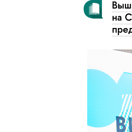
Выш
на 
пре