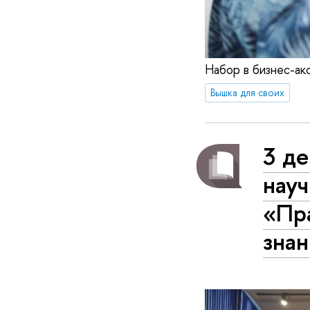
Набор в бизнес-а
Вышка для своих
3 д
науч
«Пра
зна