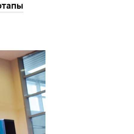
ртапы