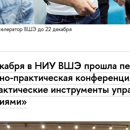
кселератор ВШЭ до 22 декабря
екабря в НИУ ВШЭ прошла пе
но-прак­ти­че­ская конференци
к­ти­че­ские инструменты уп
ниями»