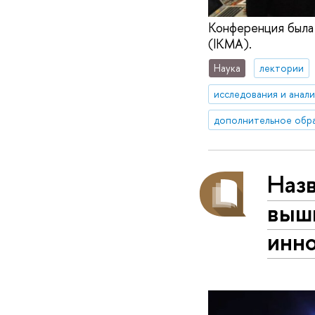
Конференция была
(IKMA).
Наука
лектории
исследования и анал
дополнительное обр
Наз
выш
инн