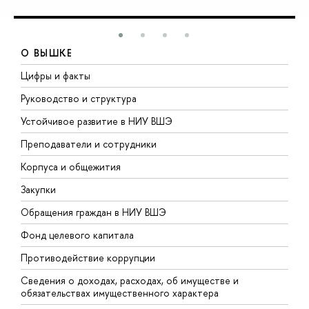
О ВЫШКЕ
Цифры и факты
Л
Руководство и структура
Д
Устойчивое развитие в НИУ ВШЭ
О
Преподаватели и сотрудники
П
Корпуса и общежития
В
Закупки
П
Обращения граждан в НИУ ВШЭ
А
Фонд целевого капитала
Д
Противодействие коррупции
Ц
Сведения о доходах, расходах, об имуществе и
Б
обязательствах имущественного характера
О