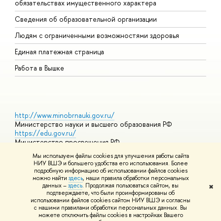
обязательствах имущественного характера
О
Сведения об образовательной организации
О
Людям с ограниченными возможностями здоровья
Единая платежная страница
Работа в Вышке
http://www.minobrnauki.gov.ru/
Министерство науки и высшего образования РФ
https://edu.gov.ru/
Министерство просвещения РФ
https://elearning.hse.ru/mooc
Мы используем файлы cookies для улучшения работы сайта
Массовые открытые онлайн-курсы
НИУ ВШЭ и большего удобства его использования. Более
подробную информацию об использовании файлов cookies
можно найти
здесь
, наши правила обработки персональных
данных –
здесь
. Продолжая пользоваться сайтом, вы
✖
© НИУ ВШЭ 1993–2026
Адреса и контакты
Условия
подтверждаете, что были проинформированы об
использования материалов
Политика конфиденциальности
Карта
использовании файлов cookies сайтом НИУ ВШЭ и согласны
сайта
с нашими правилами обработки персональных данных. Вы
Шрифты HSE Sans и HSE Slab разработаны в
Школе дизайна НИУ
можете отключить файлы cookies в настройках Вашего
ВШЭ