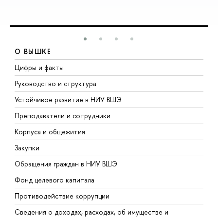
О ВЫШКЕ
Цифры и факты
Л
Руководство и структура
Д
Устойчивое развитие в НИУ ВШЭ
О
Преподаватели и сотрудники
П
Корпуса и общежития
В
Закупки
П
Обращения граждан в НИУ ВШЭ
А
Фонд целевого капитала
Д
Противодействие коррупции
Ц
Сведения о доходах, расходах, об имуществе и
Б