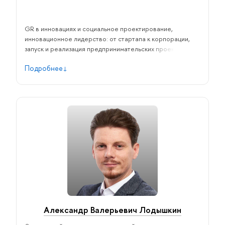
GR в инновациях и социальное проектирование,
инновационное лидерство: от стартапа к корпорации,
запуск и реализация предпринимательских проектов в
компании, механизмы изменений в компании, открытые
Подробнее
инновации и стратегическое развитие компании,
цифровая трансформация, предпринимательское
мышление.
Александр Валерьевич Лодышкин