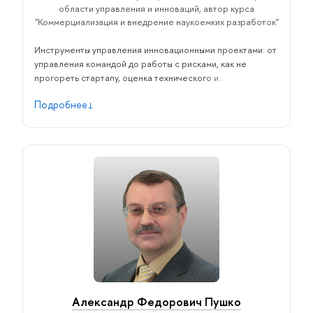
области управления и инноваций, автор курса
"Коммерциализация и внедрение наукоемких разработок"
Инструменты управления инновационными проектами: от
управления командой до работы с рисками, как не
прогореть стартапу, оценка технического и
коммерческого потенциала проектов, как построить
Подробнее
инновационную компанию, ошибки технологического
стартапа, как привлечь финансирование стартапу,
SCRUM - инструкция по применению, инструменты
масштабирования бизнеса, стратегия и инструменты
коммерциализации исследований и разработок.
Александр Федорович Пушко