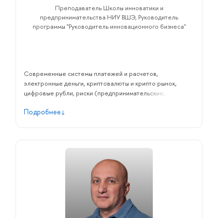
Преподаватель Школы инноватики и
предпринимательства НИУ ВШЭ, Руководитель
программы "Руководитель инновационного бизнеса"
Современные системы платежей и расчетов,
электронные деньги, криптовалюты и крипто рынок,
цифровые рубли, риски (предпринимательские,
кредитные, валютные, правовые, операционные,
Подробнее
имиджевые и т.п.), корпоративное управление, принятие
управленческих решений в традиционной и цифровой
среде, стратегическое управление, лидерство.