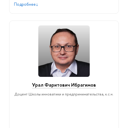
Подробнее
инновации, управление инновационными проектами в
масштабах предприятия, формирование
профессиональных сообществ, прикладная креативность
Урал Фаритович Ибрагимов
Доцент Школы инноватики и предпринимательства, к.с.н.