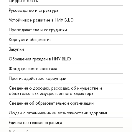
Цифры и факты
Л
Руководство и структура
Д
Устойчивое развитие в НИУ ВШЭ
О
Преподаватели и сотрудники
П
Корпуса и общежития
В
Закупки
П
Обращения граждан в НИУ ВШЭ
А
Фонд целевого капитала
Д
Противодействие коррупции
Ц
Сведения о доходах, расходах, об имуществе и
Б
обязательствах имущественного характера
О
Сведения об образовательной организации
О
Людям с ограниченными возможностями здоровья
Единая платежная страница