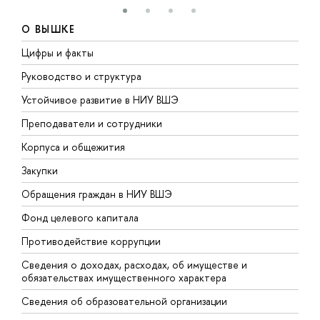
О ВЫШКЕ
Цифры и факты
Л
Руководство и структура
Д
Устойчивое развитие в НИУ ВШЭ
О
Преподаватели и сотрудники
П
Корпуса и общежития
В
Закупки
П
Обращения граждан в НИУ ВШЭ
А
Фонд целевого капитала
Д
Противодействие коррупции
Ц
Сведения о доходах, расходах, об имуществе и
Б
обязательствах имущественного характера
О
Сведения об образовательной организации
О