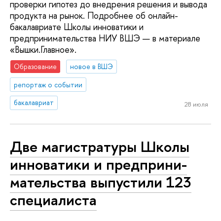
проверки гипотез до внедрения решения и вывода
продукта на рынок. Подробнее об онлайн-
бакалавриате Школы инноватики и
предпринимательства НИУ ВШЭ — в материале
«Вышки.Главное».
Образование
новое в ВШЭ
репортаж о событии
бакалавриат
28 июля
Две ма­ги­стра­ту­ры Школы
инноватики и пред­при­ни­
ма­тель­ства выпустили 123
специалиста