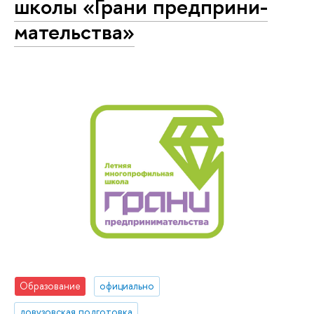
школы «Грани пред­при­ни­
ма­тель­ства»
Образование
официально
довузовская подготовка