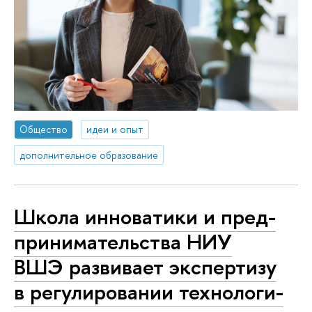
Общество
идеи и опыт
дополнительное образование
Школа инноватики и пред­
при­ни­ма­тель­ства НИУ
ВШЭ развивает экспертизу
в ре­гу­ли­ро­ва­нии тех­но­ло­ги­