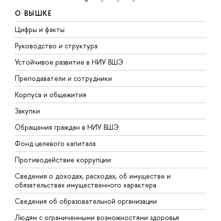
О ВЫШКЕ
Цифры и факты
Л
Руководство и структура
Д
Устойчивое развитие в НИУ ВШЭ
О
Преподаватели и сотрудники
П
Корпуса и общежития
В
Закупки
П
Обращения граждан в НИУ ВШЭ
А
Фонд целевого капитала
Д
Противодействие коррупции
Ц
Сведения о доходах, расходах, об имуществе и
Б
обязательствах имущественного характера
О
Сведения об образовательной организации
О
Людям с ограниченными возможностями здоровья