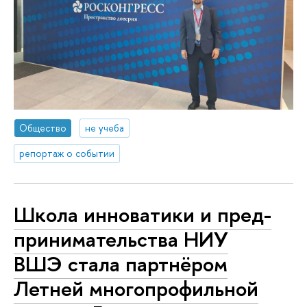
Общество
не учеба
репортаж о событии
Школа инноватики и пред­
при­ни­ма­тель­ства НИУ
ВШЭ стала партнёром
Летней мно­го­про­филь­ной