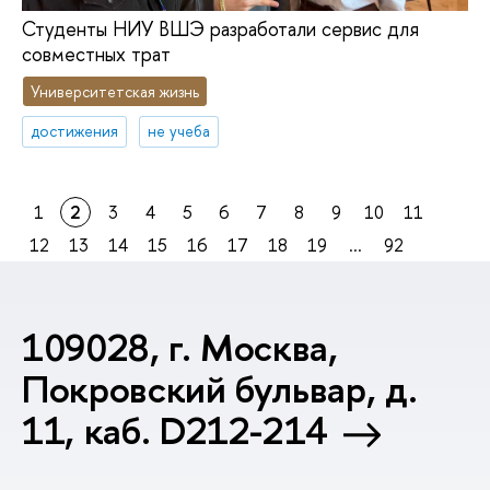
Студенты НИУ ВШЭ разработали сервис для
совместных трат
Университетская жизнь
достижения
не учеба
1
2
3
4
5
6
7
8
9
10
11
12
13
14
15
16
17
18
19
...
92
109028, г. Москва,
Покровский бульвар, д.
11, каб. D212-214