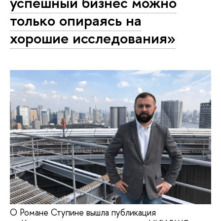
успешный бизнес можно
только опираясь на
хорошие ис­сле­до­ва­ния»
О Романе Ступине вышла публикация