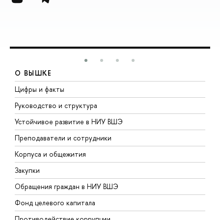
О ВЫШКЕ
Цифры и факты
Л
Руководство и структура
Д
Устойчивое развитие в НИУ ВШЭ
О
Преподаватели и сотрудники
П
Корпуса и общежития
В
Закупки
П
Обращения граждан в НИУ ВШЭ
А
Фонд целевого капитала
Д
Противодействие коррупции
Ц