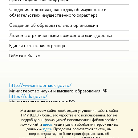
Сведения о доходах, расходах, об имуществе и
Б
обязательствах имущественного характера
О
Сведения об образовательной организации
О
Людям с ограниченными возможностями здоровья
Единая платежная страница
Работа в Вышке
http://www.minobrnauki.gov.ru/
Министерство науки и высшего образования РФ
https://edu.gov.ru/
Министерство просвещения РФ
https://elearning.hse.ru/mooc
Мы используем файлы cookies для улучшения работы сайта
Массовые открытые онлайн-курсы
НИУ ВШЭ и большего удобства его использования. Более
подробную информацию об использовании файлов cookies
можно найти
здесь
, наши правила обработки персональных
данных –
здесь
. Продолжая пользоваться сайтом, вы
✖
© НИУ ВШЭ 1993–2026
Адреса и контакты
Условия
подтверждаете, что были проинформированы об
использования материалов
Политика конфиденциальности
Карта