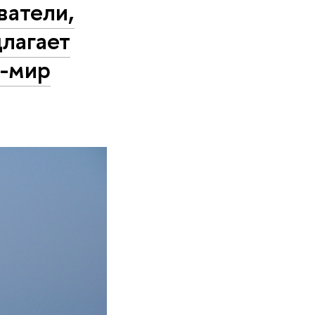
­те­ли,
длагает
и-мир