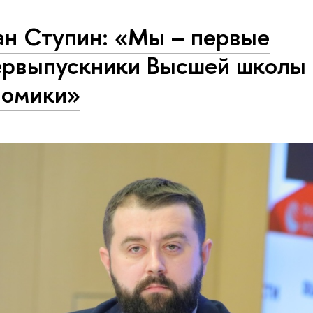
ан Ступин: «Мы – первые
ервыпускники Высшей школы
номики»