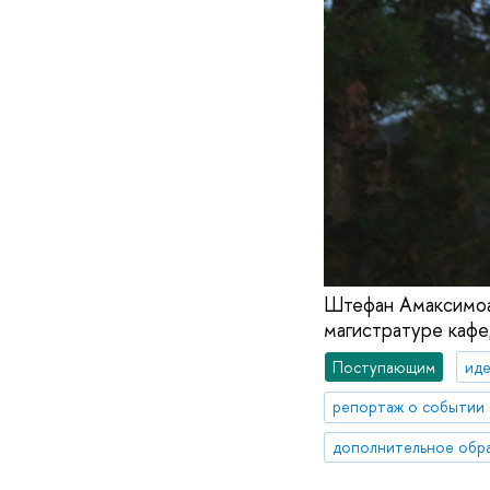
Штефан Амаксимоаи
магистратуре каф
Поступающим
иде
репортаж о событии
дополнительное обр