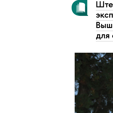
Штеф
эксп
Вышк
для 