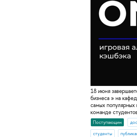
18 июня завершает
бизнеса » на каф
самых популярных 
команде студентов
Поступающим
до
студенты
публика