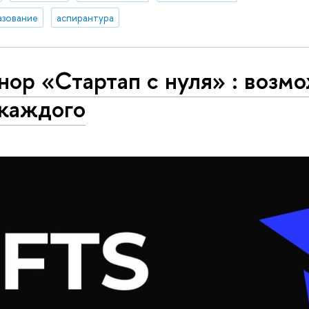
азование
аспирантура
ор «Стартап с нуля» : возм
 каждого