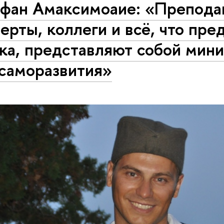
ан Амаксимоаие: «Пре­по­да­ва
ерты, коллеги и всё, что пре
а, пред­став­ля­ют собой мин
са­мо­раз­ви­тия»