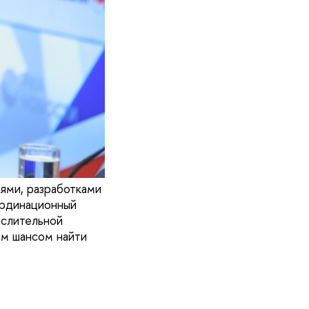
ями, разработками
ординационный
ислительной
им шансом найти