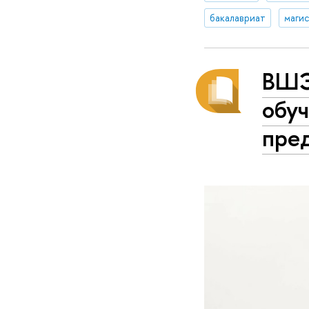
бакалавриат
маги
ВШЭ
обу
пре