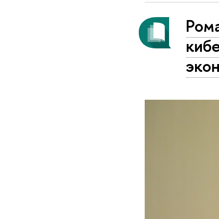
Ром
киб
эко