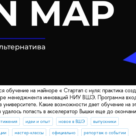
ся обучение на майноре « Стартап с нуля: практика соз
едре менеджмента инноваций НИУ ВШЭ. Программа вход
в университете. Какие возможности дает обучение на э
 удалось попасть в акселератор Вышки еще до окончани
стижения
идеи и опыт
новое в ВШЭ
выпускники
ции
мастер-классы
официально
репортаж о событии