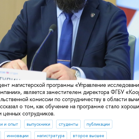
дент магистерской программы «Управление исследовани
омпании», является заместителем директора ФГБУ «Ко
ьственной комиссии по сотрудничеству в области выч
ассказал о том, как обучение на программе стало хорош
и ценных сотрудников.
и и опыт
выпускники
студенты
публикации
инновации
магистратура
второе высшее