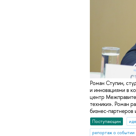
Роман Ступин, сту
и инновациями в к
центр Межправител
техники». Роман р
бизнес-партнеров 
Поступающим
иде
репортаж о событии