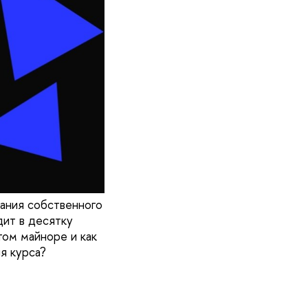
дания собственного
ит в десятку
том майноре и как
я курса?