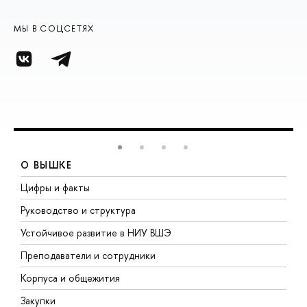
МЫ В СОЦСЕТЯХ
О ВЫШКЕ
Цифры и факты
Л
Руководство и структура
Д
Устойчивое развитие в НИУ ВШЭ
О
Преподаватели и сотрудники
П
Корпуса и общежития
В
Закупки
П