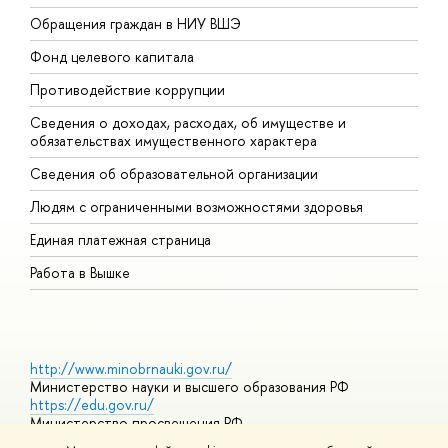
Обращения граждан в НИУ ВШЭ
А
Фонд целевого капитала
Д
Противодействие коррупции
Ц
Сведения о доходах, расходах, об имуществе и
Б
обязательствах имущественного характера
О
Сведения об образовательной организации
О
Людям с ограниченными возможностями здоровья
Единая платежная страница
Работа в Вышке
http://www.minobrnauki.gov.ru/
Министерство науки и высшего образования РФ
https://edu.gov.ru/
Министерство просвещения РФ
https://elearning.hse.ru/mooc