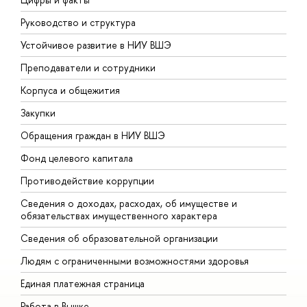
Руководство и структура
Д
Устойчивое развитие в НИУ ВШЭ
О
Преподаватели и сотрудники
П
Корпуса и общежития
В
Закупки
П
Обращения граждан в НИУ ВШЭ
А
Фонд целевого капитала
Д
Противодействие коррупции
Ц
Сведения о доходах, расходах, об имуществе и
Б
обязательствах имущественного характера
О
Сведения об образовательной организации
О
Людям с ограниченными возможностями здоровья
Единая платежная страница
Работа в Вышке