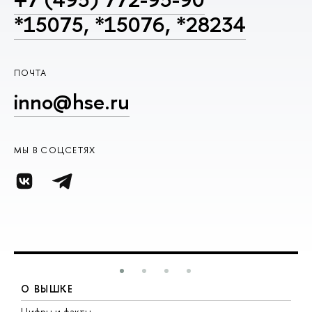
*15075, *15076, *28234
ПОЧТА
inno@hse.ru
МЫ В СОЦСЕТЯХ
О ВЫШКЕ
Цифры и факты
Л