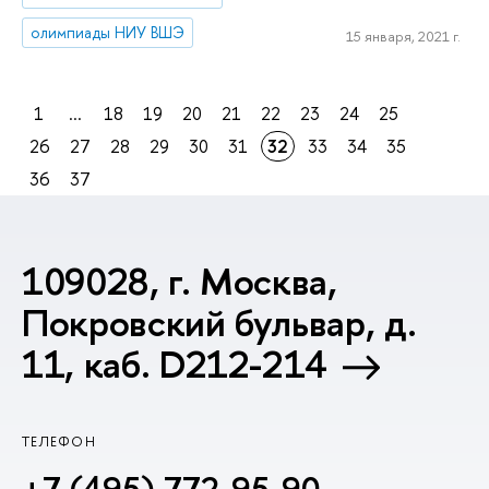
олимпиады НИУ ВШЭ
15 января, 2021 г.
1
...
18
19
20
21
22
23
24
25
26
27
28
29
30
31
32
33
34
35
36
37
109028, г. Москва,
Покровский бульвар, д.
11, каб. D212-214
ТЕЛЕФОН
+7 (495) 772-95-90