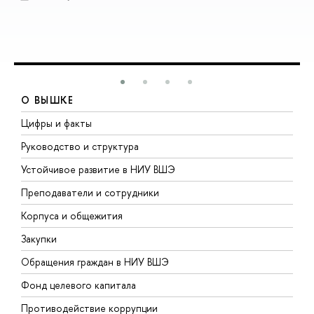
О ВЫШКЕ
Цифры и факты
Л
Руководство и структура
Д
Устойчивое развитие в НИУ ВШЭ
О
Преподаватели и сотрудники
П
Корпуса и общежития
В
Закупки
П
Обращения граждан в НИУ ВШЭ
А
Фонд целевого капитала
Д
Противодействие коррупции
Ц