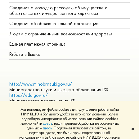
Сведения о доходах, расходах, об имуществе и
Б
обязательствах имущественного характера
О
Сведения об образовательной организации
О
Людям с ограниченными возможностями здоровья
Единая платежная страница
Работа в Вышке
http://www.minobrnauki.gov.ru/
Министерство науки и высшего образования РФ
https://edu.gov.ru/
Министерство просвещения РФ
https://elearning.hse.ru/mooc
Мы используем файлы cookies для улучшения работы сайта
Массовые открытые онлайн-курсы
НИУ ВШЭ и большего удобства его использования. Более
подробную информацию об использовании файлов cookies
можно найти
здесь
, наши правила обработки персональных
данных –
здесь
. Продолжая пользоваться сайтом, вы
✖
© НИУ ВШЭ 1993–2026
Адреса и контакты
Условия
подтверждаете, что были проинформированы об
использования материалов
Политика конфиденциальности
Карта
использовании файлов cookies сайтом НИУ ВШЭ и согласны