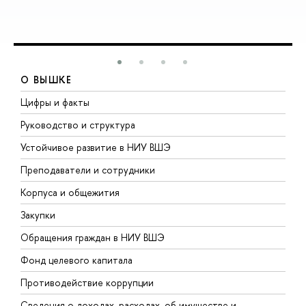
О ВЫШКЕ
Цифры и факты
Л
Руководство и структура
Д
Устойчивое развитие в НИУ ВШЭ
О
Преподаватели и сотрудники
П
Корпуса и общежития
В
Закупки
П
Обращения граждан в НИУ ВШЭ
А
Фонд целевого капитала
Д
Противодействие коррупции
Ц
Сведения о доходах, расходах, об имуществе и
Б