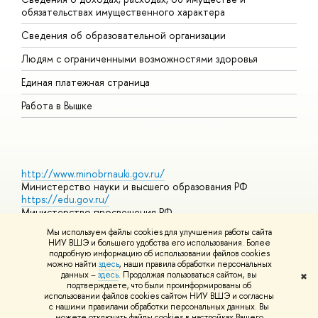
обязательствах имущественного характера
О
Сведения об образовательной организации
О
Людям с ограниченными возможностями здоровья
Единая платежная страница
Работа в Вышке
http://www.minobrnauki.gov.ru/
Министерство науки и высшего образования РФ
https://edu.gov.ru/
Министерство просвещения РФ
https://elearning.hse.ru/mooc
Мы используем файлы cookies для улучшения работы сайта
Массовые открытые онлайн-курсы
НИУ ВШЭ и большего удобства его использования. Более
подробную информацию об использовании файлов cookies
можно найти
здесь
, наши правила обработки персональных
данных –
здесь
. Продолжая пользоваться сайтом, вы
✖
© НИУ ВШЭ 1993–2026
Адреса и контакты
Условия
подтверждаете, что были проинформированы об
использования материалов
Политика конфиденциальности
Карта
использовании файлов cookies сайтом НИУ ВШЭ и согласны
сайта
с нашими правилами обработки персональных данных. Вы
Шрифты HSE Sans и HSE Slab разработаны в
Школе дизайна НИУ
можете отключить файлы cookies в настройках Вашего