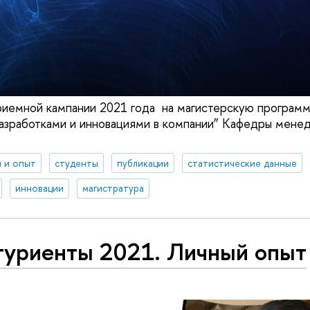
иемной кампании 2021 года на магистерскую программ
азработками и инновациями в компании” Кафедры мене
 и опыт
студенты
публикации
статистические данные
инновации
магистратура
туриенты 2021. Личный опыт