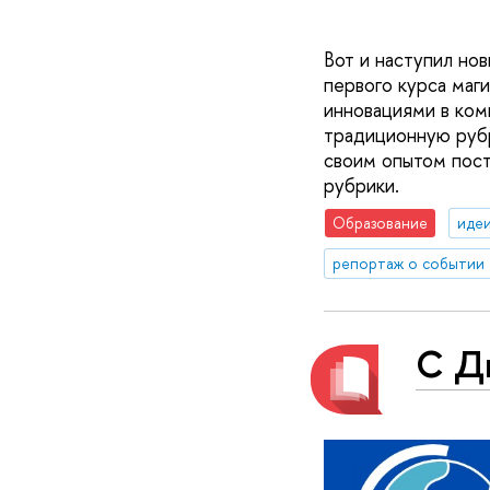
Вот и наступил нов
первого курса маг
инновациями в ко
традиционную рубр
своим опытом пост
рубрики.
Образование
идеи
репортаж о событии
С Д