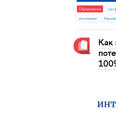
Образование
про
инновации
бакала
Как 
поте
100