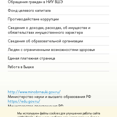
Обращения граждан в НИУ ВШЭ
А
Фонд целевого капитала
Д
Противодействие коррупции
Ц
Сведения о доходах, расходах, об имуществе и
Б
обязательствах имущественного характера
О
Сведения об образовательной организации
О
Людям с ограниченными возможностями здоровья
Единая платежная страница
Работа в Вышке
http://www.minobrnauki.gov.ru/
Министерство науки и высшего образования РФ
https://edu.gov.ru/
Министерство просвещения РФ
https://elearning.hse.ru/mooc
Мы используем файлы cookies для улучшения работы сайта
Массовые открытые онлайн-курсы