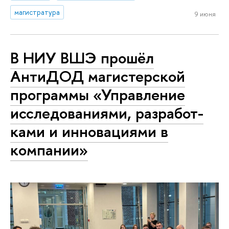
магистратура
9 июня
В НИУ ВШЭ прошёл
АнтиДОД ма­ги­стер­ской
программы «Управление
ис­сле­до­ва­ни­я­ми, раз­ра­бот­
ка­ми и инновациями в
компании»