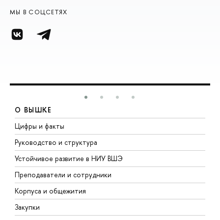
МЫ В СОЦСЕТЯХ
О ВЫШКЕ
Цифры и факты
Л
Руководство и структура
Д
Устойчивое развитие в НИУ ВШЭ
О
Преподаватели и сотрудники
П
Корпуса и общежития
В
Закупки
П