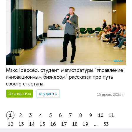
Макс Грессер, студент магистратуры "Управление
инновационным бизнесом" рассказал про путь
своего стартапа.
Экспертиза
студенты
15 июля, 2025 г.
1
2
3
4
5
6
7
8
9
10
11
12
13
14
15
16
17
18
19
...
33