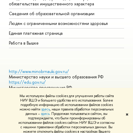
обязательствах имущественного характера
О
Сведения об образовательной организации
О
Людям с ограниченными возможностями здоровья
Единая платежная страница
Работа в Вышке
http://www.minobrnauki.gov.ru/
Министерство науки и высшего образования РФ
https://edu.gov.ru/
Министерство просвещения РФ
https://elearning.hse.ru/mooc
Мы используем файлы cookies для улучшения работы сайта
Массовые открытые онлайн-курсы
НИУ ВШЭ и большего удобства его использования. Более
подробную информацию об использовании файлов cookies
можно найти
здесь
, наши правила обработки персональных
данных –
здесь
. Продолжая пользоваться сайтом, вы
✖
© НИУ ВШЭ 1993–2026
Адреса и контакты
Условия
подтверждаете, что были проинформированы об
использования материалов
Политика конфиденциальности
Карта
использовании файлов cookies сайтом НИУ ВШЭ и согласны
сайта
с нашими правилами обработки персональных данных. Вы
Шрифты HSE Sans и HSE Slab разработаны в
Школе дизайна НИУ
можете отключить файлы cookies в настройках Вашего