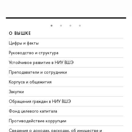
О ВЫШКЕ
Цифры и факты
Л
Руководство и структура
Д
Устойчивое развитие в НИУ ВШЭ
О
Преподаватели и сотрудники
П
Корпуса и общежития
В
Закупки
П
Обращения граждан в НИУ ВШЭ
А
Фонд целевого капитала
Д
Противодействие коррупции
Ц
Сведения о доходах, расходах, об имуществе и
Б