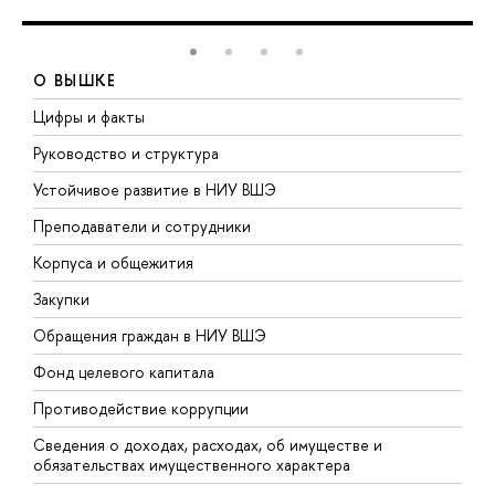
О ВЫШКЕ
Цифры и факты
Л
Руководство и структура
Д
Устойчивое развитие в НИУ ВШЭ
О
Преподаватели и сотрудники
П
Корпуса и общежития
В
Закупки
П
Обращения граждан в НИУ ВШЭ
А
Фонд целевого капитала
Д
Противодействие коррупции
Ц
Сведения о доходах, расходах, об имуществе и
Б
обязательствах имущественного характера
О