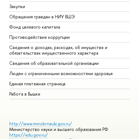
Закупки
П
Обращения граждан в НИУ ВШЭ
А
Фонд целевого капитала
Д
Противодействие коррупции
Ц
Сведения о доходах, расходах, об имуществе и
Б
обязательствах имущественного характера
О
Сведения об образовательной организации
О
Людям с ограниченными возможностями здоровья
Единая платежная страница
Работа в Вышке
http://www.minobrnauki.gov.ru/
Министерство науки и высшего образования РФ
https://edu.gov.ru/