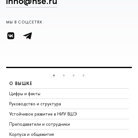
inno@hse.ru
МЫ В СОЦСЕТЯХ
О ВЫШКЕ
Цифры и факты
Л
Руководство и структура
Д
Устойчивое развитие в НИУ ВШЭ
О
Преподаватели и сотрудники
П
Корпуса и общежития
В