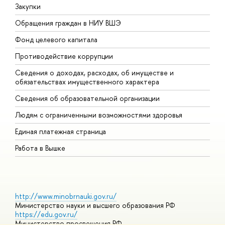
Закупки
П
Обращения граждан в НИУ ВШЭ
А
Фонд целевого капитала
Д
Противодействие коррупции
Ц
Сведения о доходах, расходах, об имуществе и
Б
обязательствах имущественного характера
О
Сведения об образовательной организации
О
Людям с ограниченными возможностями здоровья
Единая платежная страница
Работа в Вышке
http://www.minobrnauki.gov.ru/
Министерство науки и высшего образования РФ
https://edu.gov.ru/
Министерство просвещения РФ