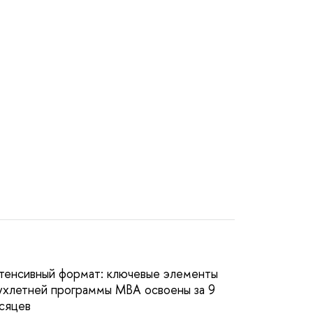
тенсивный формат: ключевые элементы
ухлетней программы MBA освоены за 9
сяце