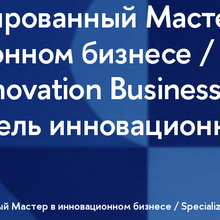
ированный Маст
ном бизнесе / S
novation Busines
ель инновацион
 Мастер в инновационном бизнесе / Specialize