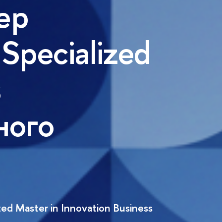
ер
pecialized
s
ного
d Master in Innovation Business