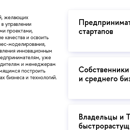
й, желающих
Предпринимат
 в управлении
стартапо
ми проектами,
е качества и освоить
нес-моделирования,
авления инновационным
редпринимателям, уже
водителям и менеджерам
Собственники
емящимся построить
и среднего би
х бизнеса и технологий.
ладельцы и 
ыстрорастущи