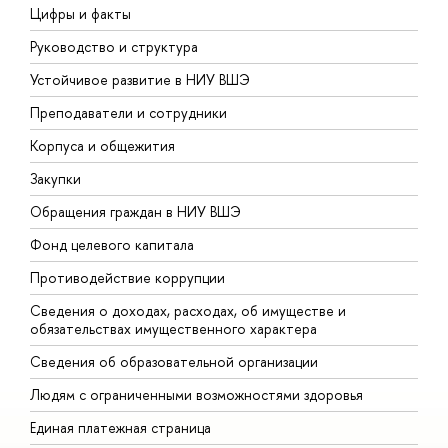
Цифры и факты
Л
Руководство и структура
Д
Устойчивое развитие в НИУ ВШЭ
О
Преподаватели и сотрудники
П
Корпуса и общежития
В
Закупки
П
Обращения граждан в НИУ ВШЭ
А
Фонд целевого капитала
Д
Противодействие коррупции
Ц
Сведения о доходах, расходах, об имуществе и
Б
обязательствах имущественного характера
О
Сведения об образовательной организации
О
Людям с ограниченными возможностями здоровья
Единая платежная страница