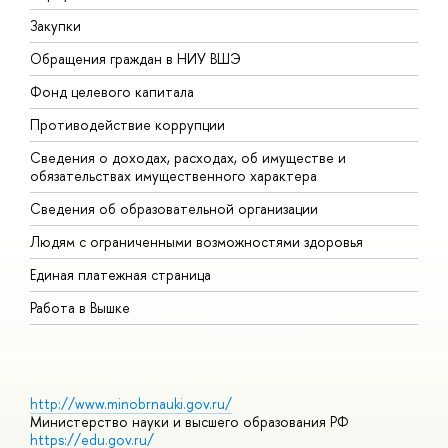
Закупки
П
Обращения граждан в НИУ ВШЭ
А
Фонд целевого капитала
Д
Противодействие коррупции
Ц
Сведения о доходах, расходах, об имуществе и
Б
обязательствах имущественного характера
О
Сведения об образовательной организации
О
Людям с ограниченными возможностями здоровья
Единая платежная страница
Работа в Вышке
http://www.minobrnauki.gov.ru/
Министерство науки и высшего образования РФ
https://edu.gov.ru/