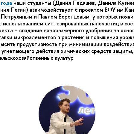
 года
наши студенты (Данил Педяшев, Данила Кузне
нил Пегин) взаимодействует с проектом БФУ им.Кан
Петрухиным и Павлом Воронцовым, у которых появил
с использованием синтезированных наночастиц в сос
оекта – создание наноразмерного удобрения на осно
авки микроэлементов в растения и повышения урож
высить продуктивность при минимизации воздейств
 угнетающего действия химических средств защиты,
сельскохозяйственных культур