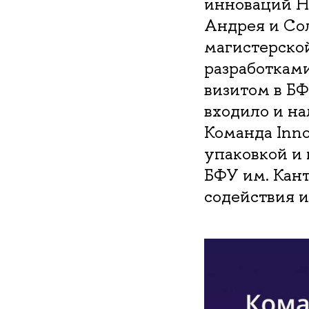
инноваций Н
Андрея и Со
магистерско
разработкам
визитом в БФ
входило и н
Команда Inno
упаковкой и
БФУ им. Кант
содействия 