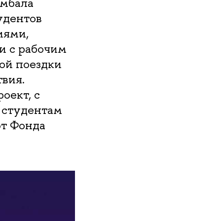
ымбала
удентов
иями,
и с рабочим
той поездки
вия.
оект, с
 студентам
от Фонда