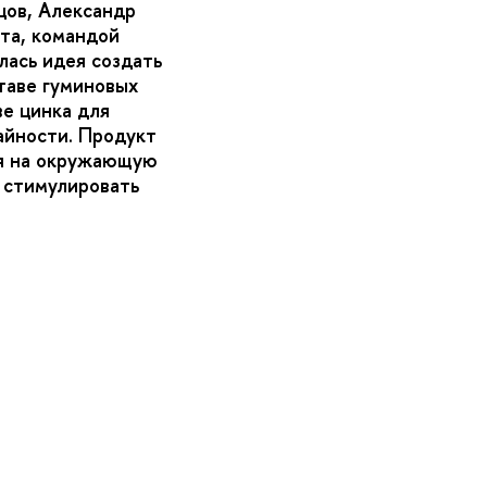
цов, Александр
та, командой
ась идея создать
таве гуминовых
ве цинка для
айности. Продукт
ия на окружающую
 стимулировать