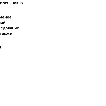
игать новых
 менее
ний
ледование
 также
!