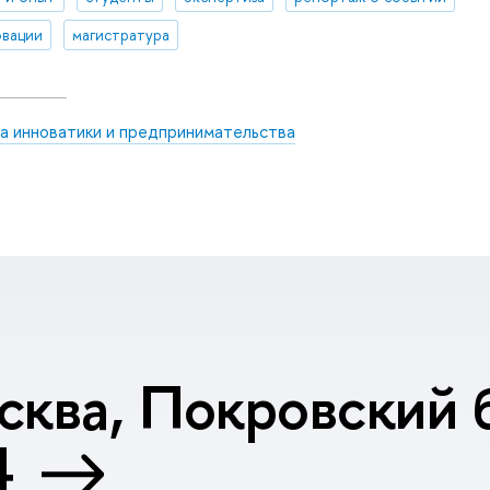
вации
магистратура
а инноватики и предпринимательства
сква, Покровский б
4