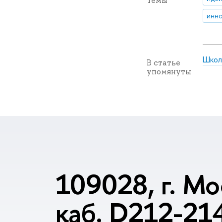
Темы
инно
Школ
В статье
упомянуты
109028, г. Мо
каб. D212-21