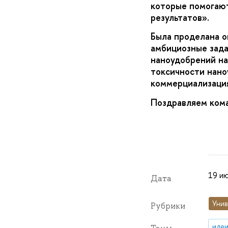
которые помогают
результатов».
Была проделана о
амбициозные зада
наноудобрений на
токсичности наноу
коммерциализация
Поздравляем кома
19 ию
Дата
Унив
Рубрики
идеи