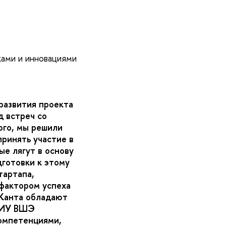
ками и инновациями
развития проекта
д встреч со
ого, мы решили
ринять участие в
ые лягут в основу
дготовки к этому
тартапа,
фактором успеха
 Канта обладают
 НИУ ВШЭ
омпетенциями,