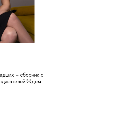
едших – сборник с
подавателей!Ждем