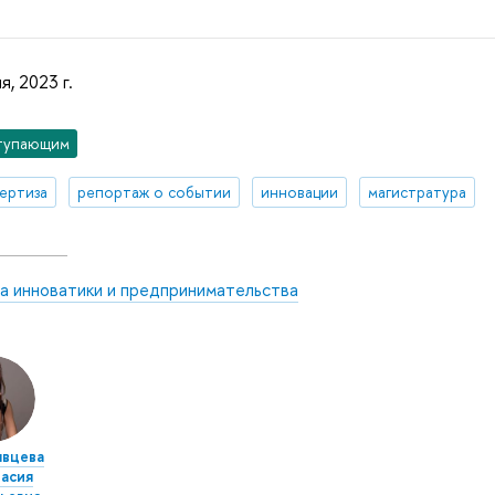
я, 2023 г.
тупающим
ертиза
репортаж о событии
инновации
магистратура
а инноватики и предпринимательства
явцева
асия