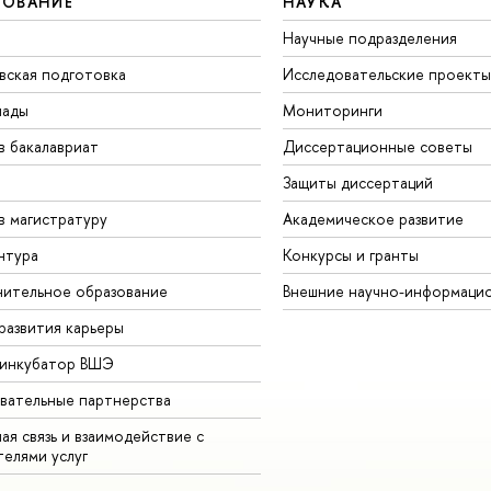
ЗОВАНИЕ
НАУКА
Научные подразделения
вская подготовка
Исследовательские проекты
иады
Мониторинги
в бакалавриат
Диссертационные советы
Защиты диссертаций
в магистратуру
Академическое развитие
нтура
Конкурсы и гранты
ительное образование
Внешние научно-информаци
развития карьеры
-инкубатор ВШЭ
вательные партнерства
ая связь и взаимодействие с
телями услуг