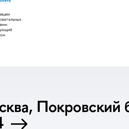
ьевна
зации
овательных
амм:
дующий
ром
сква, Покровский б
4