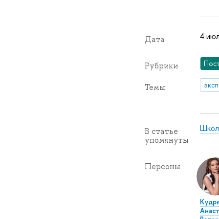
4 июл
Дата
Пос
Рубрики
эксп
Темы
Школ
В статье
упомянуты
Персоны
Кудр
Анаст