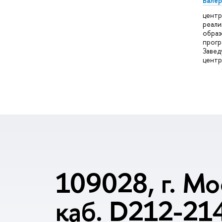
Валер
центр
реали
образ
прогр
Заве
цент
109028, г. Мо
каб. D212-21