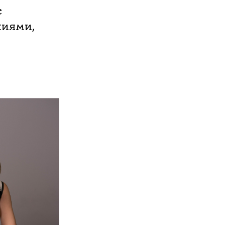
с
ниями,