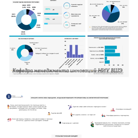
Кафедра менеджмента инноваций НИУ ВШЭ