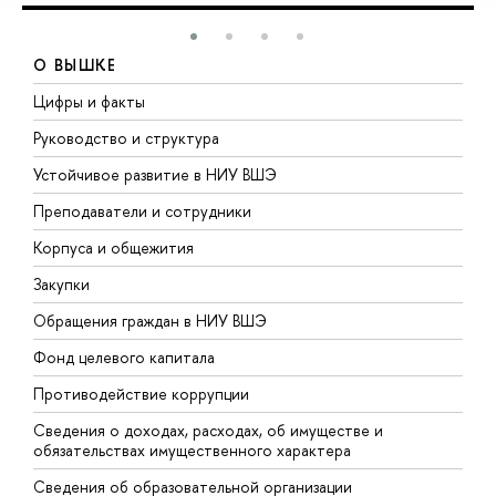
О ВЫШКЕ
Цифры и факты
Л
Руководство и структура
Д
Устойчивое развитие в НИУ ВШЭ
О
Преподаватели и сотрудники
П
Корпуса и общежития
В
Закупки
П
Обращения граждан в НИУ ВШЭ
А
Фонд целевого капитала
Д
Противодействие коррупции
Ц
Сведения о доходах, расходах, об имуществе и
Б
обязательствах имущественного характера
О
Сведения об образовательной организации