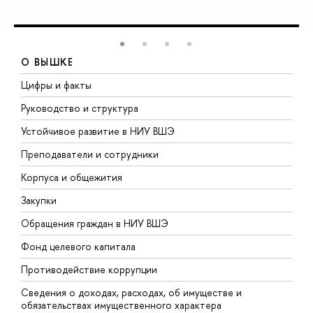
О ВЫШКЕ
Цифры и факты
Л
Руководство и структура
Д
Устойчивое развитие в НИУ ВШЭ
О
Преподаватели и сотрудники
П
Корпуса и общежития
В
Закупки
П
Обращения граждан в НИУ ВШЭ
А
Фонд целевого капитала
Д
Противодействие коррупции
Ц
Сведения о доходах, расходах, об имуществе и
Б
обязательствах имущественного характера