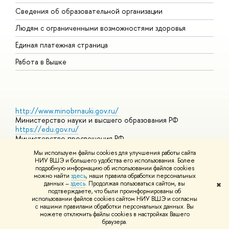
О
Сведения об образовательной организации
О
Людям с ограниченными возможностями здоровья
Единая платежная страница
Работа в Вышке
http://www.minobrnauki.gov.ru/
Министерство науки и высшего образования РФ
https://edu.gov.ru/
Министерство просвещения РФ
https://elearning.hse.ru/mooc
Мы используем файлы cookies для улучшения работы сайта
Массовые открытые онлайн-курсы
НИУ ВШЭ и большего удобства его использования. Более
подробную информацию об использовании файлов cookies
можно найти
здесь
, наши правила обработки персональных
данных –
здесь
. Продолжая пользоваться сайтом, вы
✖
© НИУ ВШЭ 1993–2026
Адреса и контакты
Условия
подтверждаете, что были проинформированы об
использования материалов
Политика конфиденциальности
Карта
использовании файлов cookies сайтом НИУ ВШЭ и согласны
сайта
с нашими правилами обработки персональных данных. Вы
Шрифты HSE Sans и HSE Slab разработаны в
Школе дизайна НИУ
можете отключить файлы cookies в настройках Вашего
ВШЭ
браузера.
Редактору