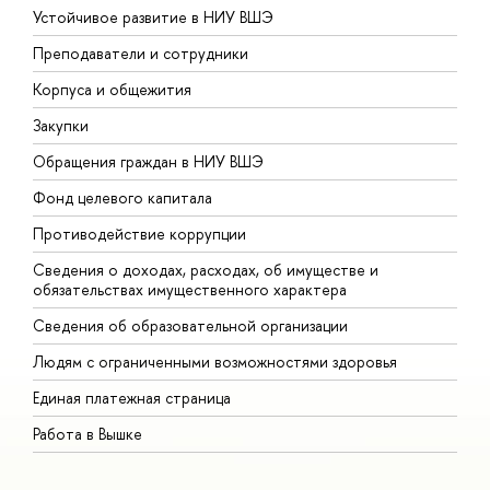
Устойчивое развитие в НИУ ВШЭ
О
Преподаватели и сотрудники
П
Корпуса и общежития
В
Закупки
П
Обращения граждан в НИУ ВШЭ
А
Фонд целевого капитала
Д
Противодействие коррупции
Ц
Сведения о доходах, расходах, об имуществе и
Б
обязательствах имущественного характера
О
Сведения об образовательной организации
О
Людям с ограниченными возможностями здоровья
Единая платежная страница
Работа в Вышке