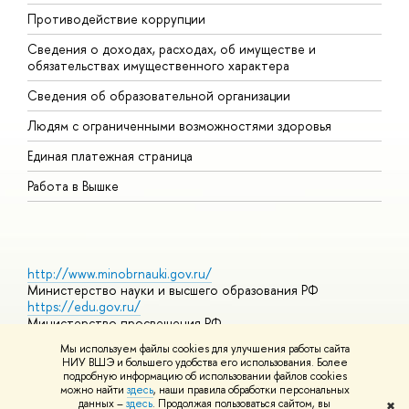
Противодействие коррупции
Ц
Сведения о доходах, расходах, об имуществе и
Б
обязательствах имущественного характера
О
Сведения об образовательной организации
О
Людям с ограниченными возможностями здоровья
Единая платежная страница
Работа в Вышке
http://www.minobrnauki.gov.ru/
Министерство науки и высшего образования РФ
https://edu.gov.ru/
Министерство просвещения РФ
https://elearning.hse.ru/mooc
Мы используем файлы cookies для улучшения работы сайта
Массовые открытые онлайн-курсы
НИУ ВШЭ и большего удобства его использования. Более
подробную информацию об использовании файлов cookies
можно найти
здесь
, наши правила обработки персональных
данных –
здесь
. Продолжая пользоваться сайтом, вы
✖