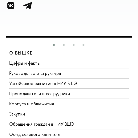
О ВЫШКЕ
Цифры и факты
Л
Руководство и структура
Д
Устойчивое развитие в НИУ ВШЭ
О
Преподаватели и сотрудники
П
Корпуса и общежития
В
Закупки
П
Обращения граждан в НИУ ВШЭ
А
Фонд целевого капитала
Д