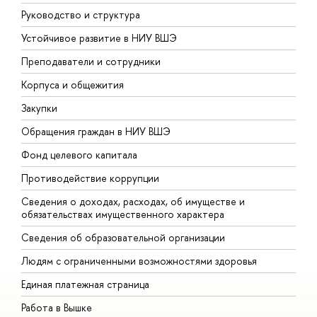
Руководство и структура
Д
Устойчивое развитие в НИУ ВШЭ
О
Преподаватели и сотрудники
П
Корпуса и общежития
В
Закупки
П
Обращения граждан в НИУ ВШЭ
А
Фонд целевого капитала
Д
Противодействие коррупции
Ц
Сведения о доходах, расходах, об имуществе и
Б
обязательствах имущественного характера
О
Сведения об образовательной организации
О
Людям с ограниченными возможностями здоровья
Единая платежная страница
Работа в Вышке