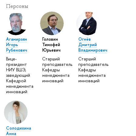
Персоны
Агамирзян
Головин
Огнёв
Игорь
Тимофей
Дмитрий
Рубенович
Юрьевич
Владимирович
Вице-
Старший
Старший
президент
преподаватель
преподаватель
НИУ ВШЭ,
Кафедры
Кафедры
заведующий
менеджмента
менеджмента
Кафедрой
инноваций
инноваций
менеджмента
инноваций
Солодихина
Анна