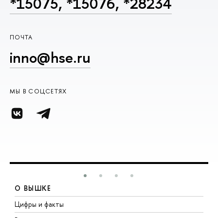
*15075, *15076, *28234
ПОЧТА
inno@hse.ru
МЫ В СОЦСЕТЯХ
О ВЫШКЕ
Цифры и факты
Л