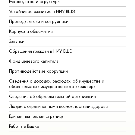
Руководство и структура
Д
Устойчивое развитие в НИУ ВШЭ
О
Преподаватели и сотрудники
П
Корпуса и общежития
В
Закупки
П
Обращения граждан в НИУ ВШЭ
А
Фонд целевого капитала
Д
Противодействие коррупции
Ц
Сведения о доходах, расходах, об имуществе и
Б
обязательствах имущественного характера
О
Сведения об образовательной организации
О
Людям с ограниченными возможностями здоровья
Единая платежная страница
Работа в Вышке