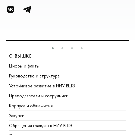
О ВЫШКЕ
Цифры и факты
Л
Руководство и структура
Д
Устойчивое развитие в НИУ ВШЭ
О
Преподаватели и сотрудники
П
Корпуса и общежития
В
Закупки
П
Обращения граждан в НИУ ВШЭ
А