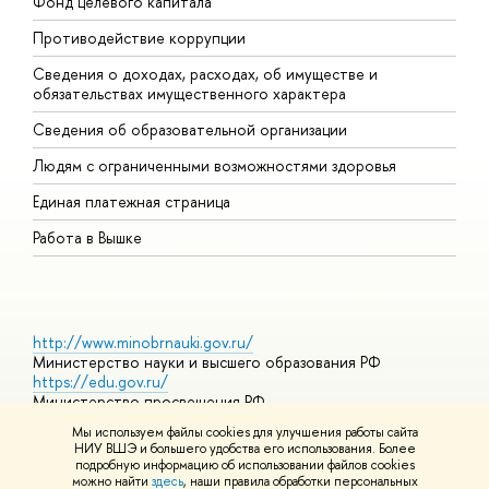
Фонд целевого капитала
Д
Противодействие коррупции
Ц
Сведения о доходах, расходах, об имуществе и
Б
обязательствах имущественного характера
О
Сведения об образовательной организации
О
Людям с ограниченными возможностями здоровья
Единая платежная страница
Работа в Вышке
http://www.minobrnauki.gov.ru/
Министерство науки и высшего образования РФ
https://edu.gov.ru/
Министерство просвещения РФ
https://elearning.hse.ru/mooc
Мы используем файлы cookies для улучшения работы сайта
Массовые открытые онлайн-курсы
НИУ ВШЭ и большего удобства его использования. Более
подробную информацию об использовании файлов cookies
можно найти
здесь
, наши правила обработки персональных