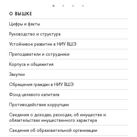
О ВЫШКЕ
Цифры и факты
Л
Руководство и структура
Д
Устойчивое развитие в НИУ ВШЭ
О
Преподаватели и сотрудники
П
Корпуса и общежития
В
Закупки
П
Обращения граждан в НИУ ВШЭ
А
Фонд целевого капитала
Д
Противодействие коррупции
Ц
Сведения о доходах, расходах, об имуществе и
Б
обязательствах имущественного характера
О
Сведения об образовательной организации
О