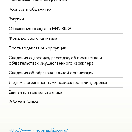
Корпуса и общежития
В
Закупки
П
Обращения граждан в НИУ ВШЭ
А
Фонд целевого капитала
Д
Противодействие коррупции
Ц
Сведения о доходах, расходах, об имуществе и
Б
обязательствах имущественного характера
О
Сведения об образовательной организации
О
Людям с ограниченными возможностями здоровья
Единая платежная страница
Работа в Вышке
http://www.minobrnauki.gov.ru/