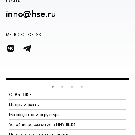
ПОЧТА
inno@hse.ru
МЫ В СОЦСЕТЯХ
О ВЫШКЕ
Цифры и факты
Л
Руководство и структура
Д
Устойчивое развитие в НИУ ВШЭ
О
Преподаватели и сотрудники
П