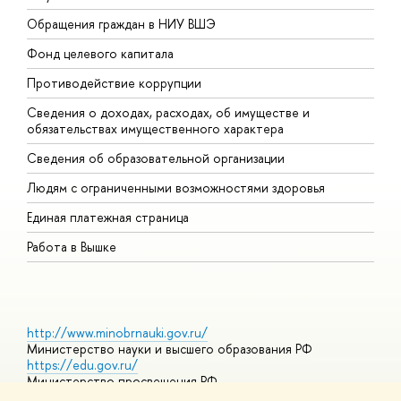
Обращения граждан в НИУ ВШЭ
А
Фонд целевого капитала
Д
Противодействие коррупции
Ц
Сведения о доходах, расходах, об имуществе и
Б
обязательствах имущественного характера
О
Сведения об образовательной организации
О
Людям с ограниченными возможностями здоровья
Единая платежная страница
Работа в Вышке
http://www.minobrnauki.gov.ru/
Министерство науки и высшего образования РФ
https://edu.gov.ru/
Министерство просвещения РФ
https://elearning.hse.ru/mooc