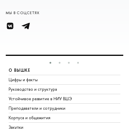
МЫ В СОЦСЕТЯХ
О ВЫШКЕ
Цифры и факты
Л
Руководство и структура
Д
Устойчивое развитие в НИУ ВШЭ
О
Преподаватели и сотрудники
П
Корпуса и общежития
В
Закупки
П