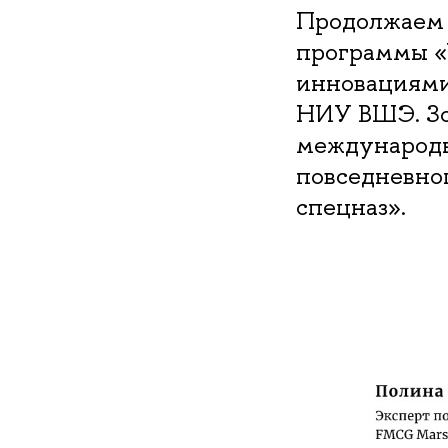
Продолжаем 
программы «
инновациями
НИУ ВШЭ. Зо
международн
повседневно
спецназ».