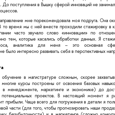
. До поступления в Вышку сферой инноваций не занимала
роцессов.
направление мне порекомендовала моя подруга. Она око
В то время мы с ней вместе проходили стажировку в к
пании часто звучало слово «инновации» по отноше
но тем, которые касались обработки данных. Я стажи
роса, аналитика для меня – это основная сфер
не было интересно развивать себя в перспективных нап
та
ь обучение в магистратуре сложным, скорее захватыв
 многие курсы построены от освоения базовых навыков
 в менеджменте, маркетинге и экономике) до дост
 потенциальных проектов. В настоящий момент я ра
ит прибыли. Чаще всего для погружения в детали я пол
вой части (для того, чтобы прогнозировать наши прода
чку безубыточности) и в маркетинге (сложно конкур