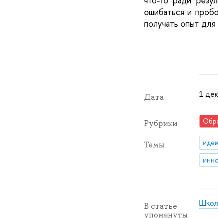
что-то ради резул
ошибаться и пробо
получать опыт для
1 дек
Дата
Обр
Рубрики
идеи
Темы
инно
Школ
В статье
упомянуты