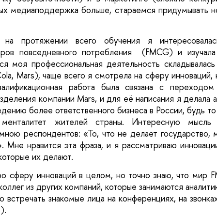
ых медиаподдержка больше, стараемся придумывать но
на протяжении всего обучения я интересовалас
аров повседневного потребления  (FMCG) и изучала 
вся моя профессиональная деятельность складывалас
la, Mars), чаще всего я смотрела на сферу инноваций, н
алификационная работа была связана с переходом 
деления компании Mars, и для её написания я делала а
дению более ответственного бизнеса в России, будь то
 менталитет жителей страны. Интересную мысль 
ною респондентов: «То, что не делает государство, 
. Мне нравится эта фраза, и я рассматриваю инновации
которые их делают.
ро сферу инноваций в целом, но точно знаю, что мир F
оллег из других компаний, которые занимаются аналити
 встречать знакомые лица на конференциях, на звонках
).