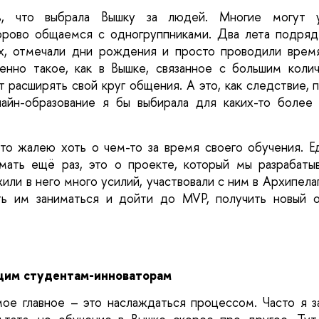
ь, что выбрала Вышку за людей. Многие могут у
орово общаемся с одногруппниками. Два лета подряд 
х, отмечали дни рождения и просто проводили время
енно такое, как в Вышке, связанное с большим коли
 расширять свой круг общения. А это, как следствие, 
айн-образование я бы выбирала для каких-то более у
что жалею хоть о чем-то за время своего обучения. Е
мать ещё раз, это о проекте, который мы разрабатыв
ли в него много усилий, участвовали с ним в Архипела
ь им заниматься и дойти до MVP, получить новый о
им студентам-инноваторам
мое главное – это наслаждаться процессом. Часто я з