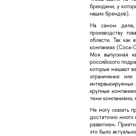
брендами, у котор
наших брендов).
На самом деле, 
производству тов
области. Так как 
компаниях (Coca-Co
Моя выпускная кв
российского подраз
которые мешают ве
ограничения или
интервьюируемых м
крупные компании»
теми компаниями, 
Не могу сказать п
достаточно много к
развитием. Приятно
это было актуально