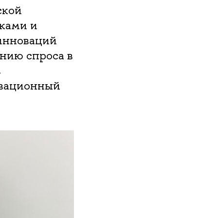
ской
ками и
инноваций
нию спроса в
в
овационный