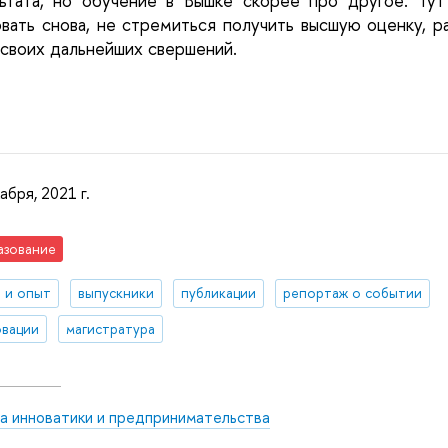
ьтата, но обучение в Вышке скорее про другое. Тут
вать снова, не стремиться получить высшую оценку, ра
 своих дальнейших свершений.
абря, 2021 г.
азование
 и опыт
выпускники
публикации
репортаж о событии
вации
магистратура
а инноватики и предпринимательства