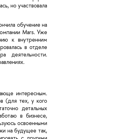
сь, но участвовала 
нчила обучение на 
омпании Mars. Уже 
нию к внутренним 
ровалась в отделе 
а деятельности. 
равлениях.
ающе интересным. 
 (для тех, у кого 
аточно детальных 
ботаю в бизнесе, 
ьзуюсь освоенными 
жи на будущее так, 
ировать с другими 