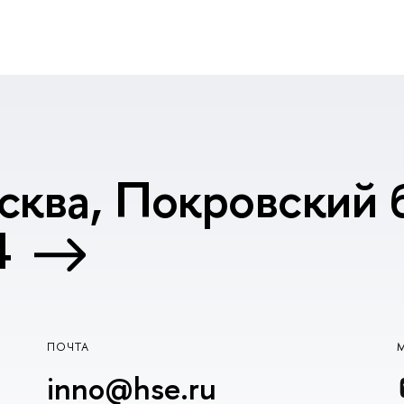
сква, Покровский б
4
ПОЧТА
inno@hse.ru