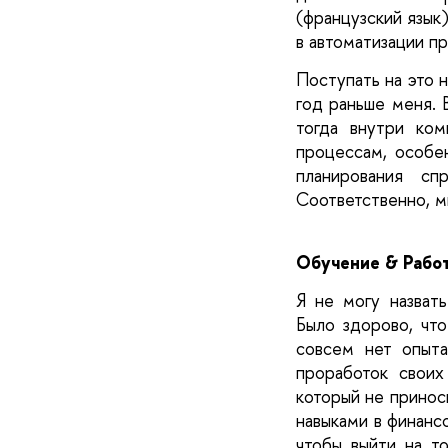
(французский язык)
в автоматизации п
Поступать на это 
год раньше меня. 
тогда внутри ком
процессам, особен
планирования сп
Соответственно, м
Обучение & Рабо
Я не могу назват
Было здорово, что
совсем нет опыта
проработок своих
который не принос
навыками в финансо
чтобы выйти на то