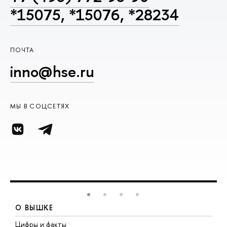
*15075, *15076, *28234
ПОЧТА
inno@hse.ru
МЫ В СОЦСЕТЯХ
О ВЫШКЕ
Цифры и факты
Л