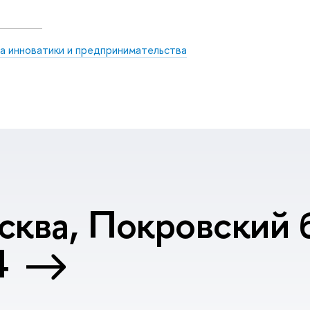
а инноватики и предпринимательства
сква, Покровский б
4