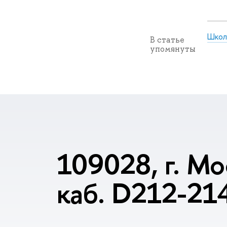
Школ
В статье
упомянуты
109028, г. Мо
каб. D212-21