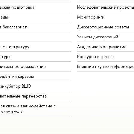
вская подготовка
Исследовательские проекты
иады
Мониторинги
в бакалавриат
Диссертационные советы
Защиты диссертаций
в магистратуру
Академическое развитие
нтура
Конкурсы и гранты
ительное образование
Внешние научно-информаци
развития карьеры
-инкубатор ВШЭ
вательные партнерства
ая связь и взаимодействие с
телями услуг