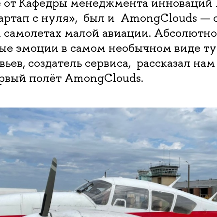
 от Кафедры менеджмента инноваци
артап с нуля», был и AmongClouds — 
а самолетах малой авиации. Абсолютн
вые эмоции в самом необычном виде ту
ьев, создатель сервиса, рассказал нам 
ервый полёт AmongClouds.