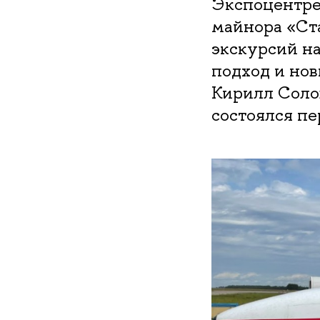
Экспоцентре
майнора «Ст
экскурсий н
подход и но
Кирилл Солов
состоялся п