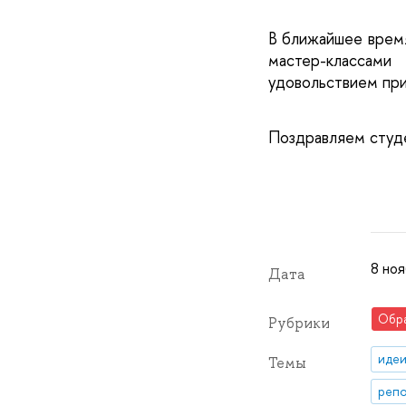
В ближайшее время
мастер-классам
удовольствием при
Поздравляем студе
8 ноя
Дата
Обр
Рубрики
идеи
Темы
репо