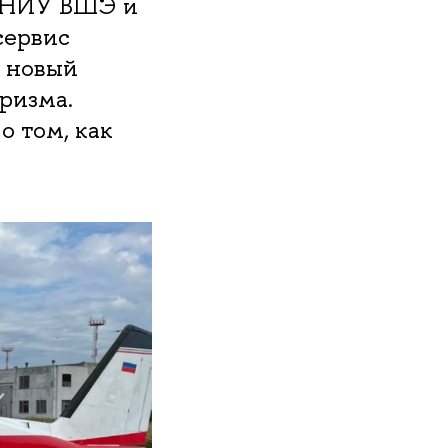
й НИУ ВШЭ и
сервис
о новый
ризма.
о том, как