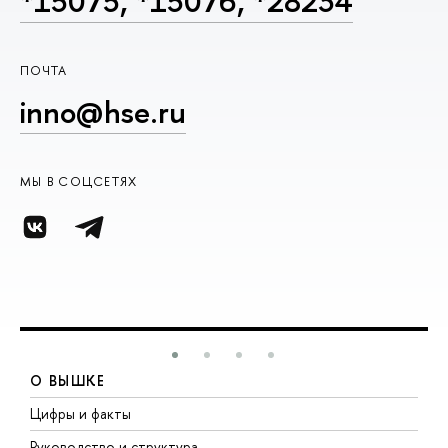
*15075, *15076, *28234
ПОЧТА
inno@hse.ru
МЫ В СОЦСЕТЯХ
О ВЫШКЕ
Цифры и факты
Л
Руководство и структура
Д