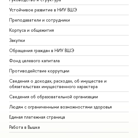
Устойчивое развитие в НИУ ВШЭ
О
Преподаватели и сотрудники
П
Корпуса и общежития
В
Закупки
П
Обращения граждан в НИУ ВШЭ
А
Фонд целевого капитала
Д
Противодействие коррупции
Ц
Сведения о доходах, расходах, об имуществе и
Б
обязательствах имущественного характера
О
Сведения об образовательной организации
О
Людям с ограниченными возможностями здоровья
Единая платежная страница
Работа в Вышке