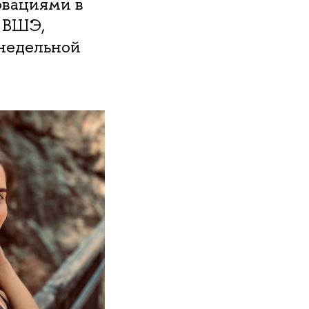
овациями в
 ВШЭ,
енедельной