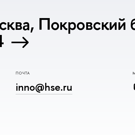
сква, Покровский б
4
ПОЧТА
inno@hse.ru