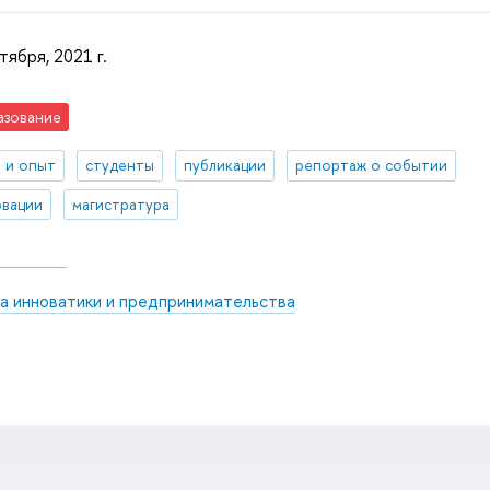
тября, 2021 г.
азование
 и опыт
студенты
публикации
репортаж о событии
вации
магистратура
а инноватики и предпринимательства