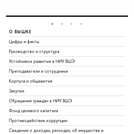
О ВЫШКЕ
Цифры и факты
Л
Руководство и структура
Д
Устойчивое развитие в НИУ ВШЭ
О
Преподаватели и сотрудники
П
Корпуса и общежития
В
Закупки
П
Обращения граждан в НИУ ВШЭ
А
Фонд целевого капитала
Д
Противодействие коррупции
Ц
Сведения о доходах, расходах, об имуществе и
Б