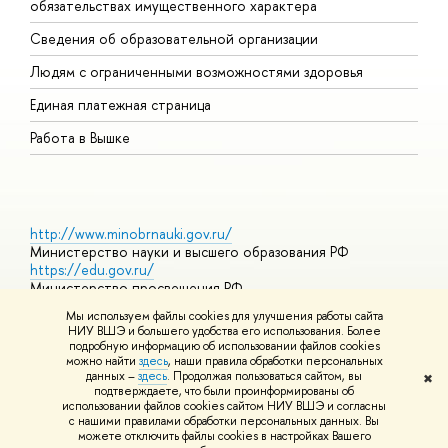
обязательствах имущественного характера
О
Сведения об образовательной организации
О
Людям с ограниченными возможностями здоровья
Единая платежная страница
Работа в Вышке
http://www.minobrnauki.gov.ru/
Министерство науки и высшего образования РФ
https://edu.gov.ru/
Министерство просвещения РФ
https://elearning.hse.ru/mooc
Мы используем файлы cookies для улучшения работы сайта
Массовые открытые онлайн-курсы
НИУ ВШЭ и большего удобства его использования. Более
подробную информацию об использовании файлов cookies
можно найти
здесь
, наши правила обработки персональных
данных –
здесь
. Продолжая пользоваться сайтом, вы
✖
© НИУ ВШЭ 1993–2026
Адреса и контакты
Условия
подтверждаете, что были проинформированы об
использования материалов
Политика конфиденциальности
Карта
использовании файлов cookies сайтом НИУ ВШЭ и согласны
сайта
с нашими правилами обработки персональных данных. Вы
Шрифты HSE Sans и HSE Slab разработаны в
Школе дизайна НИУ
можете отключить файлы cookies в настройках Вашего
ВШЭ