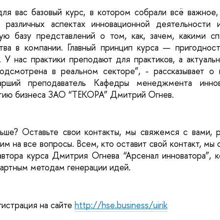
ля вас базовый курс, в котором собрали всё важное, 
 различных аспектах инновационной деятельности 
ю базу представлений о том, как, зачем, какими сп
тва в компании. Главный принцип курса — пригоднос
. У нас практики преподают для практиков, а актуаль
одсмотрена в реальном секторе”, - рассказывает о к
тарший преподаватель Кафедры менеджмента инн
итию бизнеса ЗАО “ТЕКОРА” Дмитрий Огнев. 
ьше? Оставьте свои контакты, мы свяжемся с вами, 
м на все вопросы. Всем, кто оставит свой контакт, мы 
втора курса Дмитрия Огнева “Арсенал инноватора”, к
дартным методам генерации идей. 
истрация на сайте 
http://hse.business/uirik