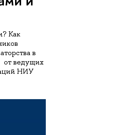
ами и
и? Как
ников
аторства в
е от ведущих
ваций НИУ