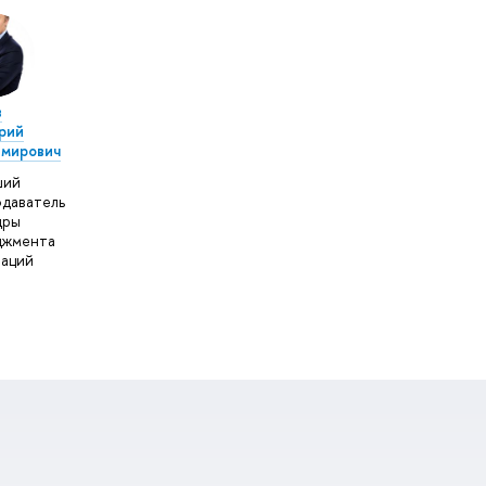
в
рий
имирович
ший
даватель
дры
джмента
аций