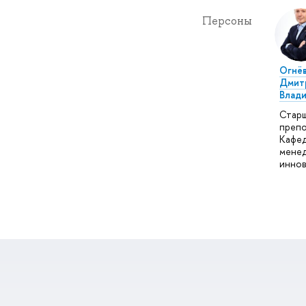
Персоны
Огнё
Дмит
Влад
Стар
препо
Кафе
мене
иннов