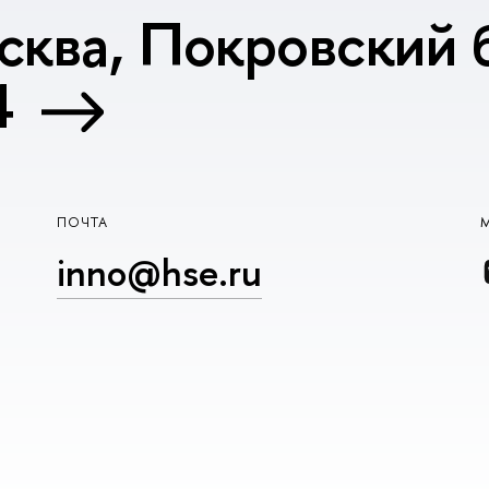
сква, Покровский б
4
ПОЧТА
inno@hse.ru