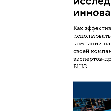
исслед
иннова
Как эффекти
использоват
компании на 
своей компа
экспертов-п
ВШЭ.