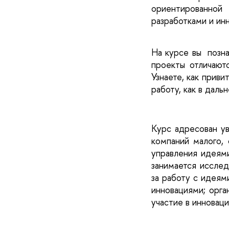
ориентированной
разработками и ин
На курсе вы  позн
проекты отличают
Узнаете, как приви
работу, как в дал
Курс адресован ув
компаний малого, 
управления идеями
занимается исслед
за работу с идеям
инновациями; орга
участие в инновац