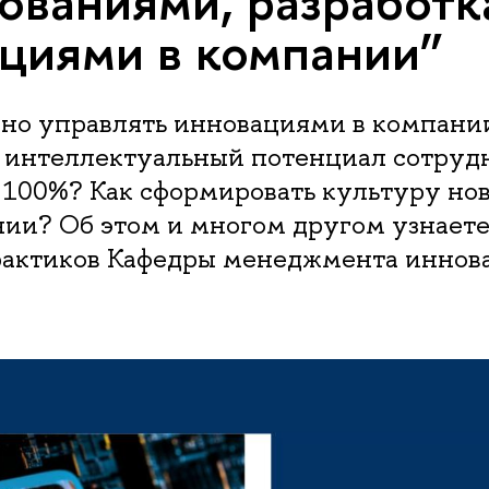
ованиями, разработк
циями в компании”
вно управлять инновациями в компани
ь интеллектуальный потенциал сотруд
100%? Как сформировать культуру нов
нии? Об этом и многом другом узнает
рактиков Кафедры менеджмента инно