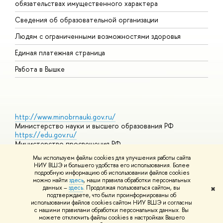
обязательствах имущественного характера
О
Сведения об образовательной организации
О
Людям с ограниченными возможностями здоровья
Единая платежная страница
Работа в Вышке
http://www.minobrnauki.gov.ru/
Министерство науки и высшего образования РФ
https://edu.gov.ru/
Министерство просвещения РФ
https://elearning.hse.ru/mooc
Мы используем файлы cookies для улучшения работы сайта
Массовые открытые онлайн-курсы
НИУ ВШЭ и большего удобства его использования. Более
подробную информацию об использовании файлов cookies
можно найти
здесь
, наши правила обработки персональных
данных –
здесь
. Продолжая пользоваться сайтом, вы
✖
© НИУ ВШЭ 1993–2026
Адреса и контакты
Условия
подтверждаете, что были проинформированы об
использования материалов
Политика конфиденциальности
Карта
использовании файлов cookies сайтом НИУ ВШЭ и согласны
сайта
с нашими правилами обработки персональных данных. Вы
Шрифты HSE Sans и HSE Slab разработаны в
Школе дизайна НИУ
можете отключить файлы cookies в настройках Вашего
ВШЭ