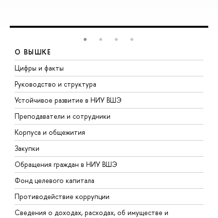
О ВЫШКЕ
Цифры и факты
Л
Руководство и структура
Д
Устойчивое развитие в НИУ ВШЭ
О
Преподаватели и сотрудники
П
Корпуса и общежития
В
Закупки
П
Обращения граждан в НИУ ВШЭ
А
Фонд целевого капитала
Д
Противодействие коррупции
Ц
Сведения о доходах, расходах, об имуществе и
Б