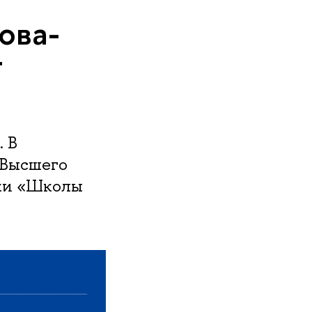
­ва­
т
 В
«Высшего
ики «Школы