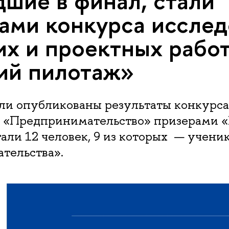
шие в финал, стали
ми конкурса ис­сле­до
ких и проектных рабо
ий пилотаж»
ли опубликованы результаты конкурса.
 «Предпринимательство» призерами 
али 12 человек, 9 из которых — учен
тельства».