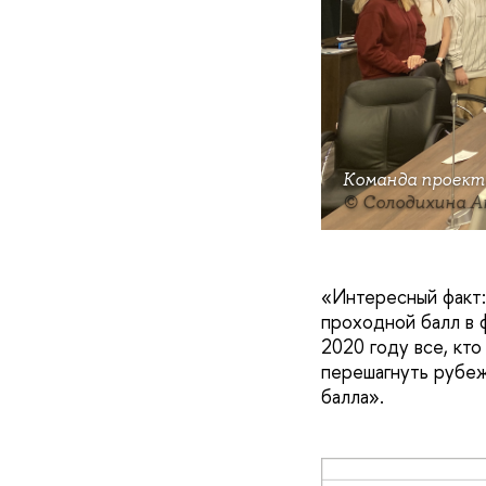
Команда проект
© Солодихина А
«Интересный факт
проходной балл в 
2020 году все, кто
перешагнуть рубеж
балла».