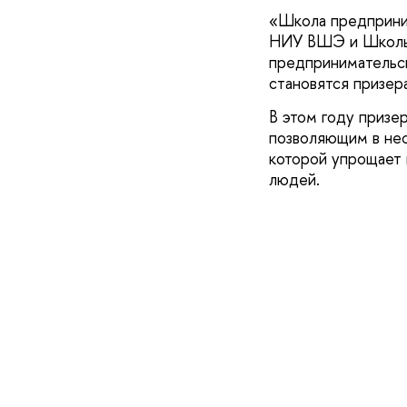
«Школа предприни
НИУ ВШЭ и Школы р
предпринимательск
становятся призер
В этом году призе
позволяющим в нес
которой упрощает 
людей.