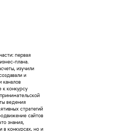
асти: первая
изнес-плана.
счеты, изучили
создавали и
и каналов
е к конкурсу
дпринимательской
кты ведения
лятивных стратегий
родвижение сайтов
то знания,
 в конкурсах, но и