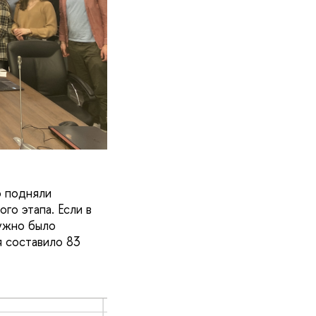
 подняли
го этапа. Если в
нужно было
 составило 83