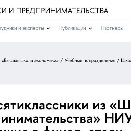
И И ПРЕДПРИНИМАТЕЛЬСТВА
удники и эксперты
Публикации
Партнеры
т «Высшая школа экономики»
Учебные подразделения
Школ
ся­ти­класс­ни­ки из 
ри­ни­ма­тель­ства» Н