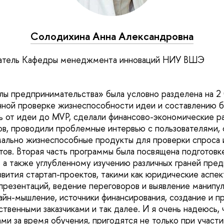
Солодихина Анна Александровна
атель Кафедры менеджмента инноваций НИУ ВШЭ
 предпринимательства» была условно разделена на 2 ч
ной проверке жизнеспособности идеи и составлению б
ь от идеи до MVP, сделали финансово-экономические ра
ов, проводили проблемные интервью с пользователями, 
ально жизнеспособные продукты для проверки спроса 
тов. Вторая часть программы была посвящена подготовк
 а также углубленному изучению различных граней пре
звития стартап-проектов, такими как юридические аспе
 презентаций, ведение переговоров и выявление манипу
айн-мышление, источники финансирования, создание и п
ственными заказчиками и так далее. И я очень надеюсь, ч
и за время обучения, пригодятся не только при участии