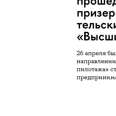
прошед
призера
тель­с
«Высш
26 апреля бы
направлении
пилотажа» ст
предпринима