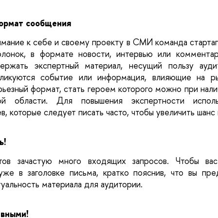
ормат сообщения
имание к себе и своему проекту в СМИ команда стартап
олонок, в формате новости, интервью или комментари
ержать экспертный материал, несущий пользу аудит
бликуются событие или информация, влияющие на ры
ьезный формат, стать героем которого можно при налич
ой области. Для повышения экспертности использ
, которые следует писать часто, чтобы увеличить шанс 
! 
тов зачастую много входящих запросов. Чтобы вас 
уже в заголовке письма, кратко пояснив, что вы пред
туальность материала для аудитории. 
ивными!