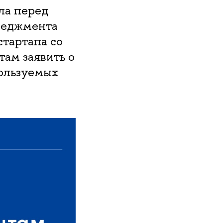
ла перед
неджмента
тартапа со
ам заявить о
пользуемых