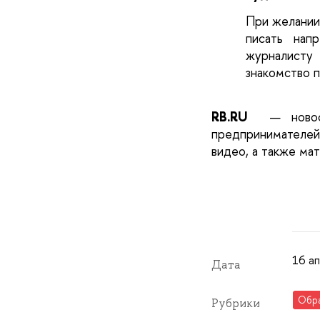
При желании 
писать нап
журналисту
знакомство п
RB.RU
 — новос
предпринимателей
видео, а также ма
16 ап
Дата
Обр
Рубрики