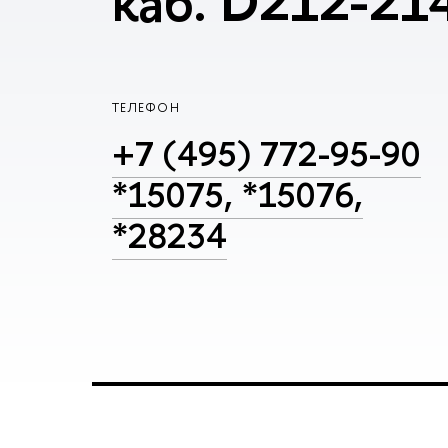
каб. D212-21
ТЕЛЕФОН
+7 (495) 772-95-90
*15075, *15076,
*28234