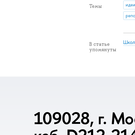
идеи
Темы
репо
Школ
В статье
упомянуты
109028, г. Мо