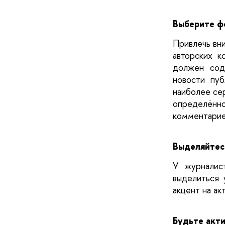
Выберите ф
Привлечь вн
авторских к
должен сод
новости пу
наиболее сер
определённ
комментариев
Выделяйтесь
У журналис
выделиться 
акцент на ак
Будьте акт