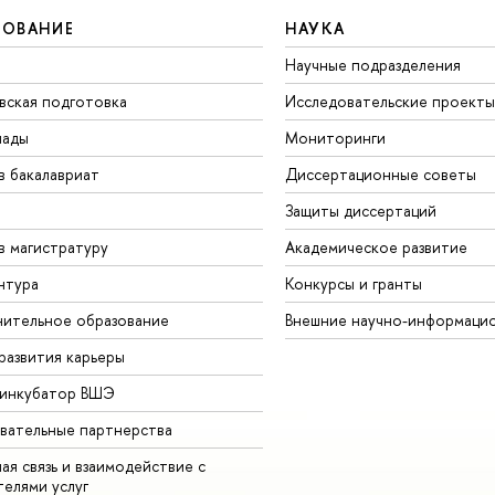
ЗОВАНИЕ
НАУКА
Научные подразделения
вская подготовка
Исследовательские проекты
иады
Мониторинги
в бакалавриат
Диссертационные советы
Защиты диссертаций
в магистратуру
Академическое развитие
нтура
Конкурсы и гранты
ительное образование
Внешние научно-информаци
развития карьеры
-инкубатор ВШЭ
вательные партнерства
ая связь и взаимодействие с
телями услуг