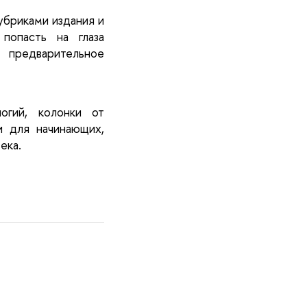
бриками издания и 
опасть на глаза 
предварительное 
гий, колонки от 
 для начинающих, 
ека.