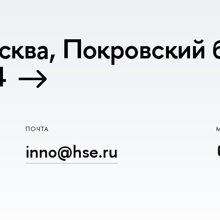
сква, Покровский б
4
ПОЧТА
inno@hse.ru