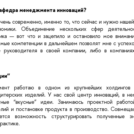
афедра менеджмента инноваций?
очень современно, именно то, что сейчас и нужно нашей
номики. Объединение нескольких сфер деятельнос
ика 
—
 вот что и зацепило и остановило мое внимани
мые компетенции в дальнейшем позволят мне с успехо
е руководителя в своей компании, либо в компаниях
ции”
ент работаю в одном из крупнейших холдингов 
итерских изделий. У нас свой центр инноваций, в не
тные “вкусные” идеи. Занимаюсь проектной работой
лий и постановке продукта в производство. Совмещая
ется возможность структурировать полученные зн
рактике.