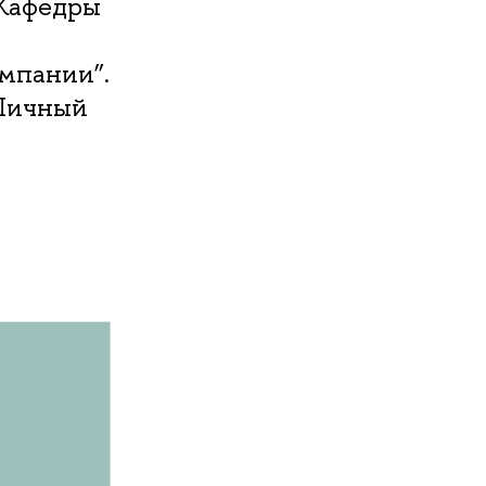
 Кафедры
мпании”.
 Личный