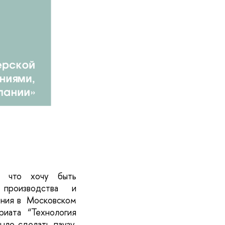
 что хочу быть 
производства и 
ния в  Московском 
ата “Технология 
ло сделать паузу, 