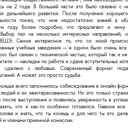
сь на 2 года. В большей части это было связано с 
ия дальнейшего развития. После получения хорошего
ьности понял, что мне недостаточно знаний в обла
ом году более подробно, что предлагают и чему 
 Выбор пал на несколько интересных направлений, о
ВШЭ. Самое интересное то, что со мной происхо
ранные учебные заведения — в одном было очень все 
ос был связан с технической частью, который так и не
итете 
—
 накладка по работе и сдаче вступительных исп
и сделано с любовью. Современный формат подач
ытаний. А может это просто судьба.
ольше всего запомнилось собеседование в онлайн форма
людей и их заинтересованности. Но это только страхи,
е после выступления и появилась уверенность в успеш
азать, что я как-то особенно готовился. Главное все
олове и знать, что ты хочешь и для чего ты это дела
 и членами приемной комиссии.