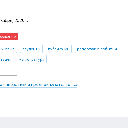
кабря, 2020 г.
азование
 и опыт
студенты
публикации
репортаж о событии
вации
магистратура
а инноватики и предпринимательства