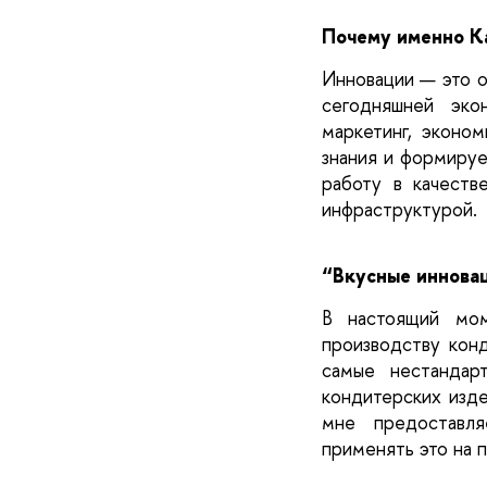
Почему именно К
Инновации 
—
 это 
сегодняшней эко
маркетинг, эконом
знания и формируе
работу в качеств
инфраструктурой.
“Вкусные иннова
В настоящий мом
производству конд
самые нестандар
кондитерских изде
мне предоставля
применять это на п