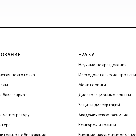
ЗОВАНИЕ
НАУКА
Научные подразделения
вская подготовка
Исследовательские проекты
иады
Мониторинги
в бакалавриат
Диссертационные советы
Защиты диссертаций
в магистратуру
Академическое развитие
нтура
Конкурсы и гранты
ительное образование
Внешние научно-информаци