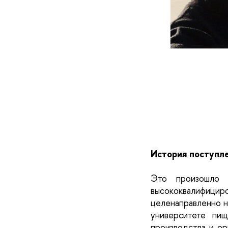
История поступл
Это произошло 
высококвалифиц
целенаправленно н
университете пи
производства и ор