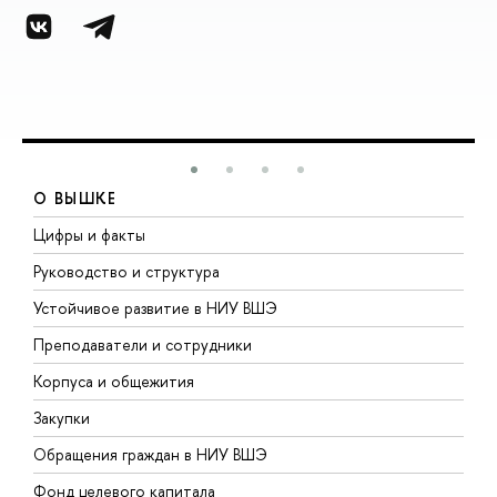
О ВЫШКЕ
Цифры и факты
Л
Руководство и структура
Д
Устойчивое развитие в НИУ ВШЭ
О
Преподаватели и сотрудники
П
Корпуса и общежития
В
Закупки
П
Обращения граждан в НИУ ВШЭ
А
Фонд целевого капитала
Д