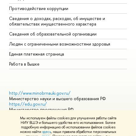
Противодействие коррупции
Ц
Сведения о доходах, расходах, об имуществе и
Б
обязательствах имущественного характера
О
Сведения об образовательной организации
О
Людям с ограниченными возможностями здоровья
Единая платежная страница
Работа в Вышке
http://www.minobrnauki.gov.ru/
Министерство науки и высшего образования РФ
https://edu.gov.ru/
Министерство просвещения РФ
https://elearning.hse.ru/mooc
Мы используем файлы cookies для улучшения работы сайта
Массовые открытые онлайн-курсы
НИУ ВШЭ и большего удобства его использования. Более
подробную информацию об использовании файлов cookies
можно найти
здесь
, наши правила обработки персональных