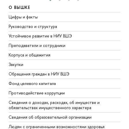
О ВЫШКЕ
Цифры и факты
Л
Руководство и структура
Д
Устойчивое развитие в НИУ ВШЭ
О
Преподаватели и сотрудники
П
Корпуса и общежития
В
Закупки
П
Обращения граждан в НИУ ВШЭ
А
Фонд целевого капитала
Д
Противодействие коррупции
Ц
Сведения о доходах, расходах, об имуществе и
Б
обязательствах имущественного характера
О
Сведения об образовательной организации
О
Людям с ограниченными возможностями здоровья