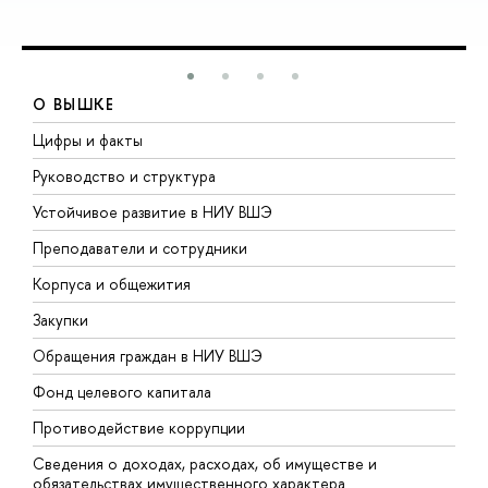
О ВЫШКЕ
Цифры и факты
Л
Руководство и структура
Д
Устойчивое развитие в НИУ ВШЭ
О
Преподаватели и сотрудники
П
Корпуса и общежития
ы
Закупки
П
Обращения граждан в НИУ ВШЭ
А
Фонд целевого капитала
Д
Противодействие коррупции
Ц
Сведения о доходах, расходах, об имуществе и
Б
обязательствах имущественного характера