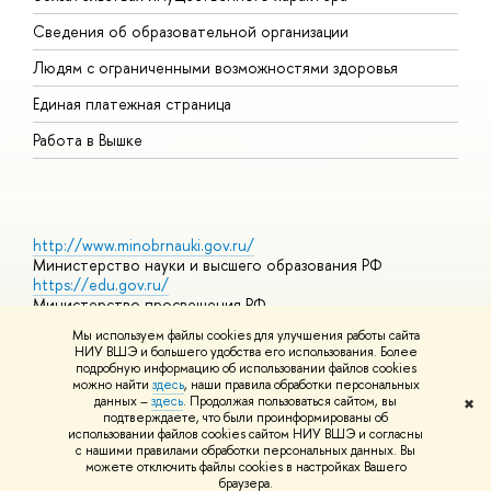
О
Сведения об образовательной организации
О
Людям с ограниченными возможностями здоровья
Единая платежная страница
Работа в Вышке
http://www.minobrnauki.gov.ru/
Министерство науки и высшего образования РФ
https://edu.gov.ru/
Министерство просвещения РФ
https://elearning.hse.ru/mooc
Мы используем файлы cookies для улучшения работы сайта
Массовые открытые онлайн-курсы
НИУ ВШЭ и большего удобства его использования. Более
подробную информацию об использовании файлов cookies
можно найти
здесь
, наши правила обработки персональных
данных –
здесь
. Продолжая пользоваться сайтом, вы
✖
© НИУ ВШЭ 1993–2026
Адреса и контакты
Условия
подтверждаете, что были проинформированы о
использования материало
Политика конфиденциальности
Карта
использовании файлов cookies сайтом НИУ ВШЭ и согласны
сайта
с нашими правилами обработки персональных данных. Вы
Шрифты HSE Sans и HSE Slab разработаны
Школе дизайна НИУ
можете отключить файлы cookies в настройках Вашего
ШЭ
раузера.