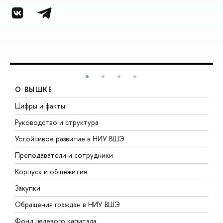
О ВЫШКЕ
Цифры и факты
Л
Руководство и структура
Д
Устойчивое развитие в НИУ ВШЭ
О
Преподаватели и сотрудники
П
Корпуса и общежития
В
Закупки
П
Обращения граждан в НИУ ВШЭ
А
Фонд целевого капитала
Д