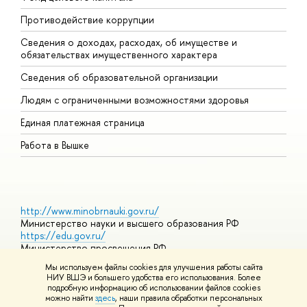
Противодействие коррупции
Ц
Сведения о доходах, расходах, об имуществе и
Б
обязательствах имущественного характера
О
Сведения об образовательной организации
О
Людям с ограниченными возможностями здоровья
Единая платежная страница
Работа в Вышке
http://www.minobrnauki.gov.ru/
Министерство науки и высшего образования РФ
https://edu.gov.ru/
Министерство просвещения РФ
https://elearning.hse.ru/mooc
Мы используем файлы cookies для улучшения работы сайта
Массовые открытые онлайн-курсы
НИУ ВШЭ и большего удобства его использования. Более
подробную информацию об использовании файлов cookies
можно найти
здесь
, наши правила обработки персональных