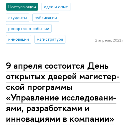
Поступающим
идеи и опыт
студенты
публикации
репортаж о событии
инновации
магистратура
2 апреля, 2021 г.
9 апреля состоится День
открытых дверей ма­ги­стер­
ской программы
«Управление ис­сле­до­ва­ни­
я­ми, раз­ра­бот­ка­ми и
инновациями в компании»