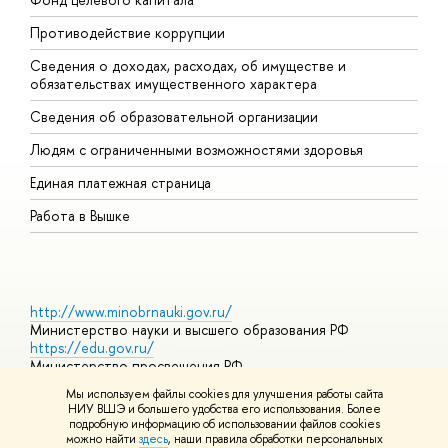
Противодействие коррупции
Ц
Сведения о доходах, расходах, об имуществе и
Б
обязательствах имущественного характера
О
Сведения об образовательной организации
О
Людям с ограниченными возможностями здоровья
Единая платежная страница
Работа в Вышке
http://www.minobrnauki.gov.ru/
Министерство науки и высшего образования РФ
https://edu.gov.ru/
Министерство просвещения РФ
https://elearning.hse.ru/mooc
Мы используем файлы cookies для улучшения работы сайта
Массовые открытые онлайн-курсы
НИУ ВШЭ и большего удобства его использования. Более
подробную информацию об использовании файлов cookies
можно найти
здесь
, наши правила обработки персональных