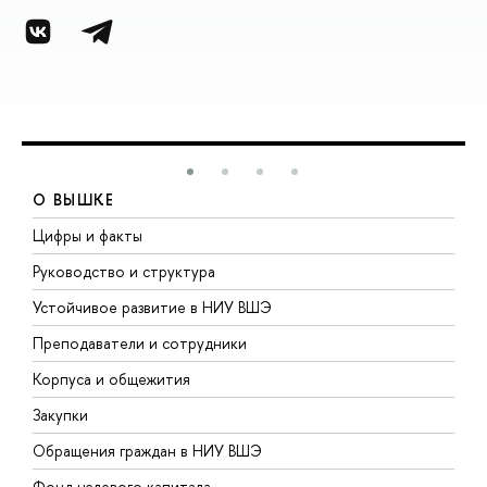
О ВЫШКЕ
Цифры и факты
Л
Руководство и структура
Д
Устойчивое развитие в НИУ ВШЭ
О
Преподаватели и сотрудники
П
Корпуса и общежития
В
Закупки
П
Обращения граждан в НИУ ВШЭ
А
Фонд целевого капитала
Д