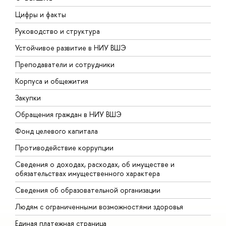
Цифры и факты
Л
Руководство и структура
Д
Устойчивое развитие в НИУ ВШЭ
О
Преподаватели и сотрудники
П
Корпуса и общежития
В
Закупки
П
Обращения граждан в НИУ ВШЭ
А
Фонд целевого капитала
Д
Противодействие коррупции
Ц
Сведения о доходах, расходах, об имуществе и
Б
обязательствах имущественного характера
О
Сведения об образовательной организации
О
Людям с ограниченными возможностями здоровья
Единая платежная страница